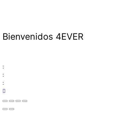
Bienvenidos 4EVER
:
:
: