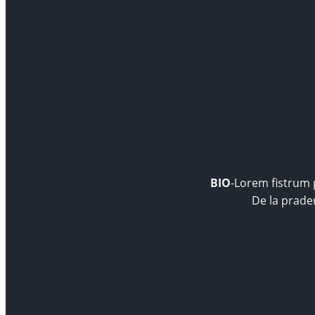
BIO
-Lorem fistrum p
De la prade