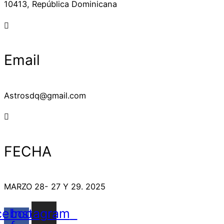
10413, República Dominicana
Email
Astrosdq@gmail.com
FECHA
MARZO 28- 27 Y 29. 2025
cebook-
Instagram