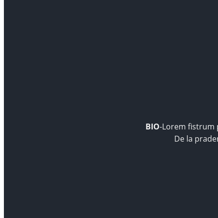
BIO
-Lorem fistrum p
De la prade