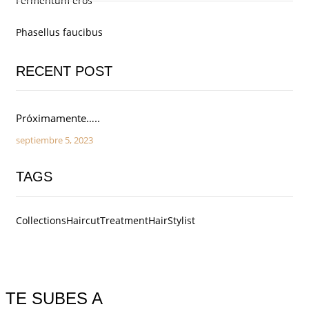
Fermentum eros
Phasellus faucibus
RECENT POST
Próximamente…..
septiembre 5, 2023
TAGS
Collections
Haircut
Treatment
Hair
Stylist
TE SUBES A